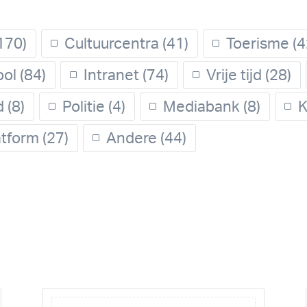
170)
Cultuurcentra
(41)
Toerisme
(4
ool
(84)
Intranet
(74)
Vrije tijd
(28)
d
(8)
Politie
(4)
Mediabank
(8)
K
tform
(27)
Andere
(44)