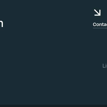
n
Conta
L