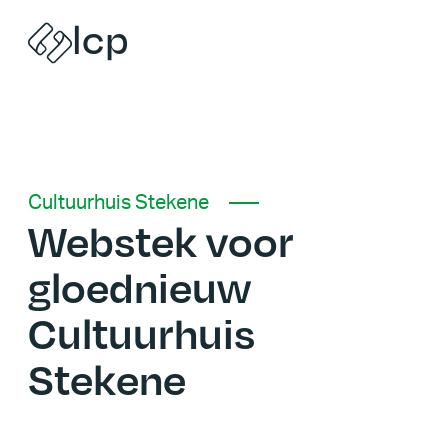
lcp
Naar inhoud
Cultuurhuis Stekene
Webstek voor
gloednieuw
Cultuurhuis
Stekene